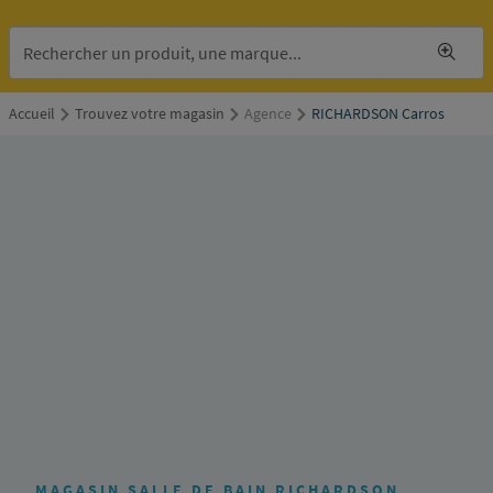
Accueil
Trouvez votre magasin
Agence
RICHARDSON Carros
RICHARDSON
Carros
Z.I.
4ème
rue
06510
Carros
Itinéraire
MAGASIN SALLE DE BAIN RICHARDSON