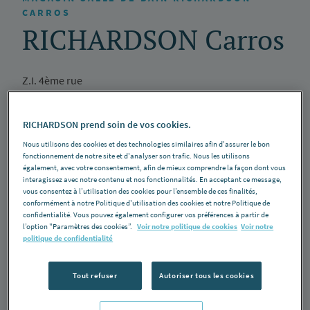
CARROS
RICHARDSON Carros
Z.I. 4ème rue
06510 Carros
Voir la galerie
Visite virtuelle
RICHARDSON prend soin de vos cookies.
Nous utilisons des cookies et des technologies similaires afin d'assurer le bon
fonctionnement de notre site et d'analyser son trafic. Nous les utilisons
Salle d'exposition
également, avec votre consentement, afin de mieux comprendre la façon dont vous
interagissez avec notre contenu et nos fonctionnalités. En acceptant ce message,
04 92 08 88 84
vous consentez à l’utilisation des cookies pour l’ensemble de ces finalités,
conformément à notre Politique d'utilisation des cookies et notre Politique de
Lundi
: 08h00 - 12h00 et de 13h30 - 17h30
confidentialité. Vous pouvez également configurer vos préférences à partir de
l’option "Paramètres des cookies”.
Voir notre politique de cookies
Voir notre
Mardi
: 08h00 - 12h00 et de 13h30 - 17h30
politique de confidentialité
Mercredi
: 08h00 - 12h00 et de 13h30 - 17h30
Jeudi
: 08h00 - 12h00 et de 13h30 - 17h30
Tout refuser
Autoriser tous les cookies
Vendredi
: 08h00 - 12h00 et de 13h30 - 16h30