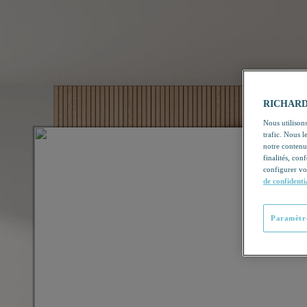
RICHARDSO
Nous utilisons
trafic. Nous 
notre contenu
finalités, con
configurer vo
de confidenti
Paramètre