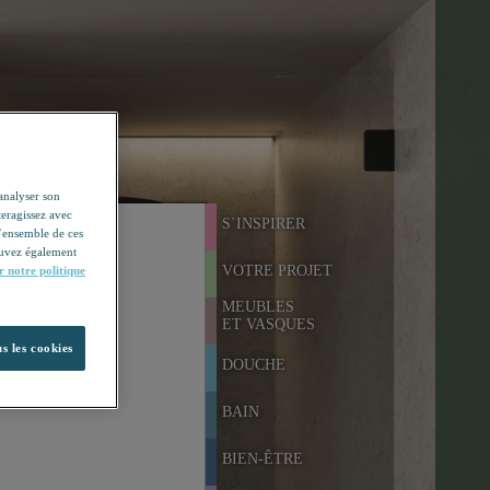
'analyser son
teragissez avec
S`INSPIRER
l’ensemble de ces
pouvez également
VOTRE PROJET
r notre politique
MEUBLES
ET VASQUES
s les cookies
DOUCHE
BAIN
BIEN-ÊTRE