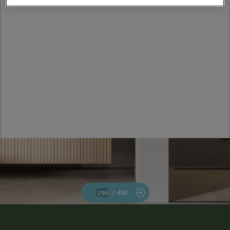
/
490