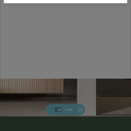
/
490