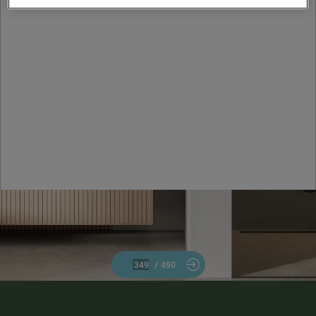
/
490