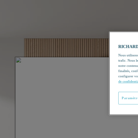
RICHARDSO
Nous utilisons
trafic. Nous 
notre contenu
finalités, con
configurer vo
de confidenti
Paramètre