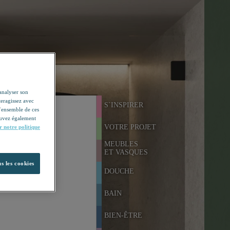
'analyser son
teragissez avec
S`INSPIRER
l’ensemble de ces
pouvez également
VOTRE PROJET
r notre politique
MEUBLES
ET VASQUES
s les cookies
DOUCHE
BAIN
BIEN-ÊTRE