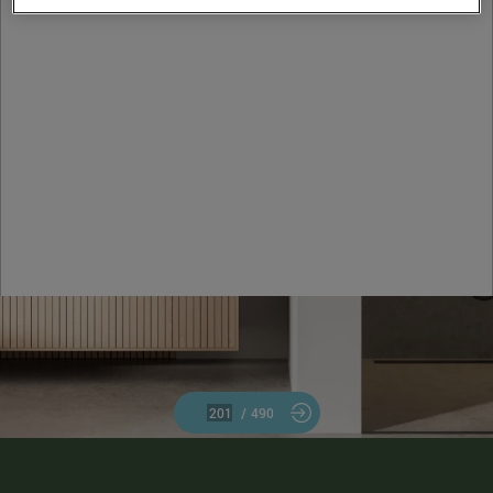
/
490