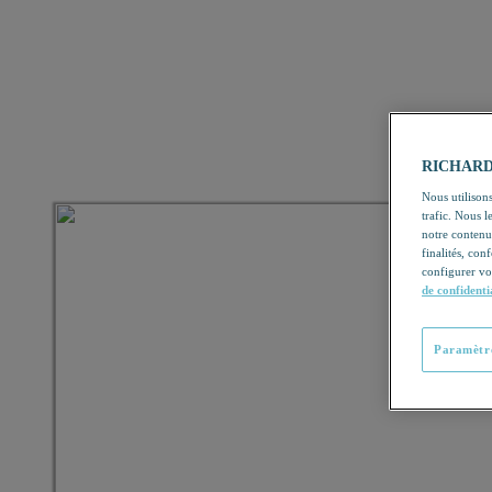
RICHARDSO
Nous utilisons
trafic. Nous 
notre contenu
finalités, con
configurer vo
de confidenti
Paramètre