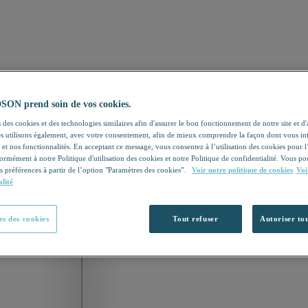
N prend soin de vos cookies.
 des cookies et des technologies similaires afin d'assurer le bon fonctionnement de notre site et d
les utilisons également, avec votre consentement, afin de mieux comprendre la façon dont vous in
 et nos fonctionnalités. En acceptant ce message, vous consentez à l’utilisation des cookies pour 
formément à notre Politique d'utilisation des cookies et notre Politique de confidentialité. Vous 
s préférences à partir de l’option "Paramètres des cookies”.
Voir notre politique de cookies
Voi
alité
s des cookies
Tout refuser
Autoriser tou