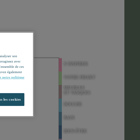
'analyser son
teragissez avec
S`INSPIRER
l’ensemble de ces
pouvez également
VOTRE PROJET
r notre politique
MEUBLES
ET VASQUES
s les cookies
DOUCHE
BAIN
BIEN-ÊTRE