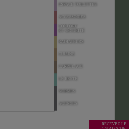
ESPACE TOILETTES
ACCESSOIRES
CONFORT
ET SÉCURITÉ
RADIATEURS
CUISINE
CARRELAGE
LE RESTE
NORMES
AGENCES
RECEVEZ LE
CATALOGUE