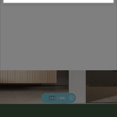
/
490