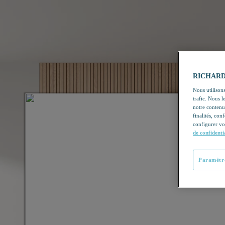
RICHARDSO
Nous utilisons
trafic. Nous 
notre contenu
finalités, con
configurer vo
de confidenti
Paramètre