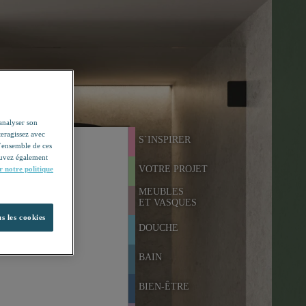
'analyser son
teragissez avec
S`INSPIRER
l’ensemble de ces
pouvez également
VOTRE PROJET
r notre politique
MEUBLES
ET VASQUES
s les cookies
DOUCHE
BAIN
BIEN-ÊTRE