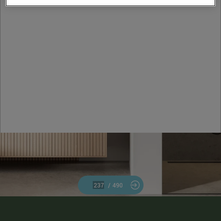
/
490