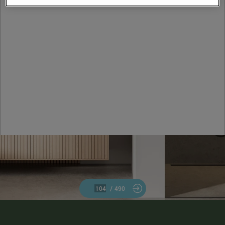
/
490