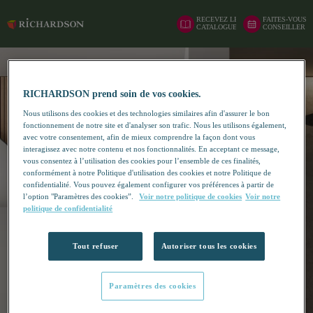
RECEVEZ LE
FAITES-VOUS
CATALOGUE
CONSEILLER
RICHARDSON prend soin de vos cookies.
Nous utilisons des cookies et des technologies similaires afin d'assurer le bon
fonctionnement de notre site et d'analyser son trafic. Nous les utilisons également,
avec votre consentement, afin de mieux comprendre la façon dont vous
interagissez avec notre contenu et nos fonctionnalités. En acceptant ce message,
vous consentez à l’utilisation des cookies pour l’ensemble de ces finalités,
conformément à notre Politique d'utilisation des cookies et notre Politique de
confidentialité. Vous pouvez également configurer vos préférences à partir de
l’option "Paramètres des cookies”.
Voir notre politique de cookies
Voir notre
politique de confidentialité
Tout refuser
Autoriser tous les cookies
Paramètres des cookies