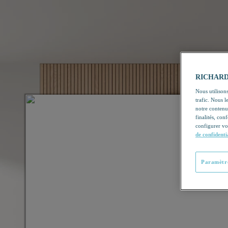
RICHARDSO
Nous utilisons
trafic. Nous 
notre contenu
finalités, con
configurer vo
de confidenti
Paramètre