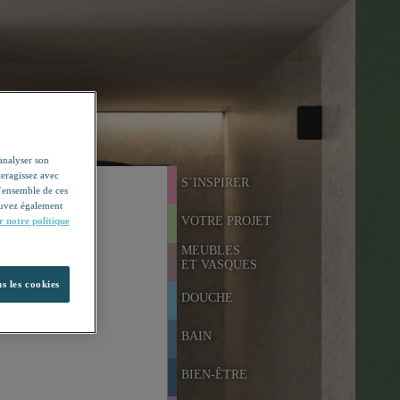
'analyser son
teragissez avec
S`INSPIRER
l’ensemble de ces
pouvez également
VOTRE PROJET
r notre politique
MEUBLES
ET VASQUES
s les cookies
DOUCHE
BAIN
BIEN-ÊTRE