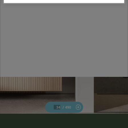
/
490