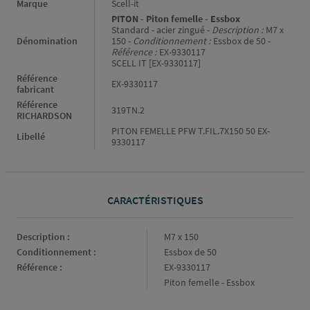
Informations générales
Marque
Scell-it
PITON - Piton femelle - Essbox
Standard - acier zingué -
Description :
M7 x
Dénomination
150 -
Conditionnement :
Essbox de 50 -
Référence :
EX-9330117
SCELL IT [EX-9330117]
Référence
EX-9330117
fabricant
Référence
319TN.2
RICHARDSON
PITON FEMELLE PFW T.FIL.7X150 50 EX-
Libellé
9330117
CARACTÉRISTIQUES
Caractéristiques
Description :
M7 x 150
Conditionnement :
Essbox de 50
Référence :
EX-9330117
Piton femelle - Essbox