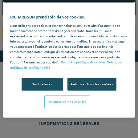
CONTACTEZ-NOUS
RICHARDSON prend soin de vos cookies.
Vous êtes un professionnel ?
Nous utilisons des cookies et des technologies similaires afin d'assurer le bon
fonctionnement de notre site et d'analyser son trafic. Nous les utilisons
SE CONNECTER
également, avec votre consentement, afin de mieux comprendre la façon dont vous
interagissez avec notre contenu et nos fonctionnalités. En acceptant ce message,
vous consentez à l’utilisation des cookies pour l’ensemble de ces finalités,
conformément à notre Politique d'utilisation des cookies et notre Politique de
Accedez aux détails du produit
confidentialité. Vous pouvez également configurer vos préférences à partir de
l’option "Paramètres des cookies”.
Voir notre politique de cookies
Voir notre
politique de confidentialité
PITON - Piton femelle - Essbox
Tout refuser
Autoriser tous les cookies
Standard - acier zingué -
Description :
M7 x 150 -
Conditionnement :
Essbox de 50 -
Référence :
EX-9330117
SCELL IT [EX-9330117]
Paramètres des cookies
INFORMATIONS GÉNÉRALES