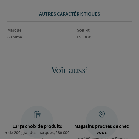
AUTRES CARACTÉRISTIQUES
Marque
Marque
Scell-It
Gamme
Gamme
ESSBOX
Voir aussi
Large choix de produits
Magasins proches de chez
vous
+ de 200 grandes marques, 280 000
+ de 100 magasins en France,