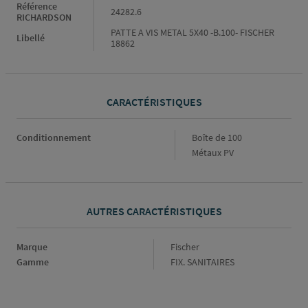
Référence
24282.6
RICHARDSON
PATTE A VIS METAL 5X40 -B.100- FISCHER
Libellé
18862
CARACTÉRISTIQUES
Caractéristiques
Conditionnement
Boîte de 100
Métaux PV
AUTRES CARACTÉRISTIQUES
Marque
Marque
Fischer
Gamme
Gamme
FIX. SANITAIRES