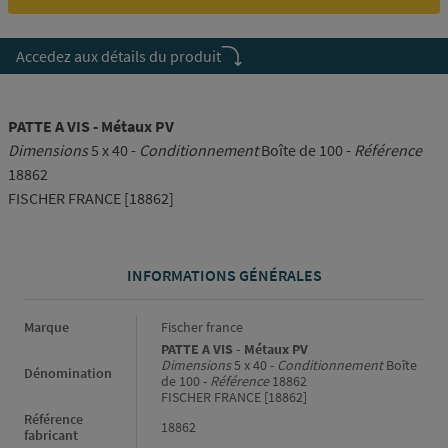
Accedez aux détails du produit
PATTE A VIS - Métaux PV
Dimensions
5 x 40 -
Conditionnement
Boîte de 100 -
Référence
18862
FISCHER FRANCE [18862]
INFORMATIONS GÉNÉRALES
Informations générales
Marque
Fischer france
PATTE A VIS - Métaux PV
Dimensions
5 x 40 -
Conditionnement
Boîte
Dénomination
de 100 -
Référence
18862
FISCHER FRANCE [18862]
Référence
18862
fabricant