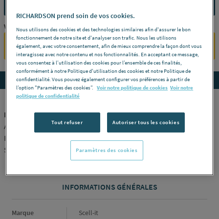
CONTACTEZ-NOUS
RICHARDSON prend soin de vos cookies.
Vous êtes un professionnel ?
Nous utilisons des cookies et des technologies similaires afin d'assurer le bon
fonctionnement de notre site et d'analyser son trafic. Nous les utilisons
SE CONNECTER
également, avec votre consentement, afin de mieux comprendre la façon dont vous
interagissez avec notre contenu et nos fonctionnalités. En acceptant ce message,
vous consentez à l’utilisation des cookies pour l’ensemble de ces finalités,
conformément à notre Politique d'utilisation des cookies et notre Politique de
Accedez aux détails du produit
confidentialité. Vous pouvez également configurer vos préférences à partir de
l’option "Paramètres des cookies”.
Voir notre politique de cookies
Voir notre
politique de confidentialité
PATTE A VIS - Métaux
Tout refuser
Autoriser tous les cookies
Avec collerette -
Description :
M6x70mm -
Conditionnement :
Boîte de 100 -
Référence :
PAVM6X70
SCELL IT [PAVM6X70]
Paramètres des cookies
INFORMATIONS GÉNÉRALES
Informations générales
Marque
Scell-it