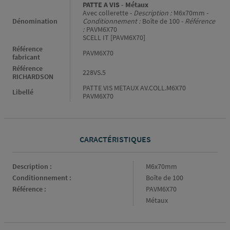
PATTE A VIS - Métaux
Avec collerette -
Description :
M6x70mm -
Dénomination
Conditionnement :
Boîte de 100 -
Référence
:
PAVM6X70
SCELL IT [PAVM6X70]
Référence
PAVM6X70
fabricant
Référence
228VS.5
RICHARDSON
PATTE VIS METAUX AV.COLL.M6X70
Libellé
PAVM6X70
CARACTÉRISTIQUES
Caractéristiques
Description :
M6x70mm
Conditionnement :
Boîte de 100
Référence :
PAVM6X70
Métaux