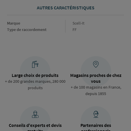
AUTRES CARACTÉRISTIQUES
Marque
Marque
Scell-It
Type de raccordement
Type
FF
de
raccordement
Large choix de produits
Magasins proches de chez
vous
+ de 200 grandes marques, 280 000
+ de 100 magasins en France,
produits
depuis 1855
Conseils d'experts et devis
Partenaires des
gratuits
professionnels