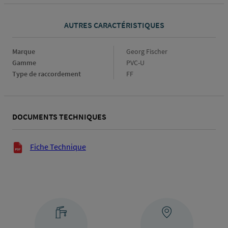
AUTRES CARACTÉRISTIQUES
Marque
Marque
Georg Fischer
Gamme
Gamme
PVC-U
Type de raccordement
Type
FF
de
raccordement
DOCUMENTS TECHNIQUES
Documents techniques
Fiche Technique