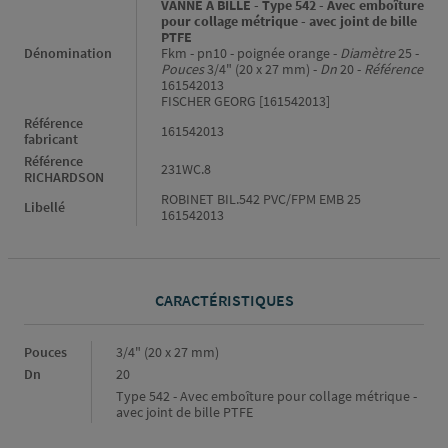
VANNE A BILLE - Type 542 - Avec emboîture
pour collage métrique - avec joint de bille
PTFE
Dénomination
Fkm - pn10 - poignée orange -
Diamètre
25 -
Pouces
3/4" (20 x 27 mm) -
Dn
20 -
Référence
161542013
FISCHER GEORG [161542013]
Référence
161542013
fabricant
Référence
231WC.8
RICHARDSON
ROBINET BIL.542 PVC/FPM EMB 25
Libellé
161542013
CARACTÉRISTIQUES
Caractéristiques
Pouces
3/4" (20 x 27 mm)
Dn
20
Type 542 - Avec emboîture pour collage métrique -
avec joint de bille PTFE