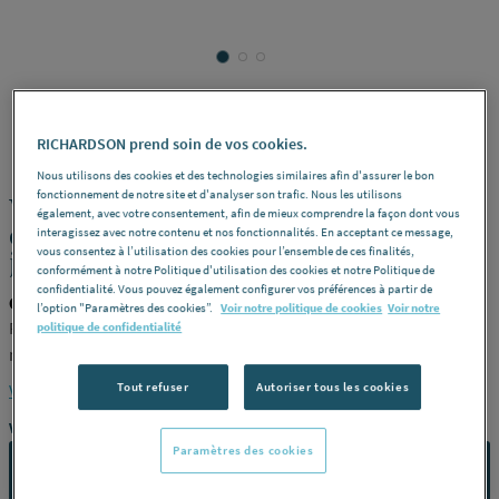
GF
REF : 231WC
RICHARDSON prend soin de vos cookies.
Nous utilisons des cookies et des technologies similaires afin d'assurer le bon
fonctionnement de notre site et d'analyser son trafic. Nous les utilisons
VANNE A BILLE - Type 542 - Avec
également, avec votre consentement, afin de mieux comprendre la façon dont vous
emboîture pour collage métrique - avec
interagissez avec notre contenu et nos fonctionnalités. En acceptant ce message,
vous consentez à l’utilisation des cookies pour l’ensemble de ces finalités,
joint de bille PTFE
conformément à notre Politique d'utilisation des cookies et notre Politique de
confidentialité. Vous pouvez également configurer vos préférences à partir de
GF 161542013
l’option "Paramètres des cookies”.
Voir notre politique de cookies
Voir notre
Fkm - pn10 - poignée orange -
Diamètre
25 -
Pouces
3/4" (20 x 27
politique de confidentialité
mm) -
Dn
20 -
Référence
161542013
Tout refuser
Autoriser tous les cookies
Voir la description complète
Vous avez un projet ?
Paramètres des cookies
CONTACTEZ-NOUS