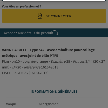
Vous êtes un professionnel ?
SE CONNECTER
Accedez aux détails du produit
VANNE A BILLE - Type 542 - Avec emboîture pour collage
métrique - avec joint de bille PTFE
Fkm - pn10 - poignée orange -
Diamètre
25 -
Pouces
3/4" (20 x 27
mm) -
Dn
20 -
Référence
161542013
FISCHER GEORG [161542013]
INFORMATIONS GÉNÉRALES
Informations générales
Marque
Georg fischer