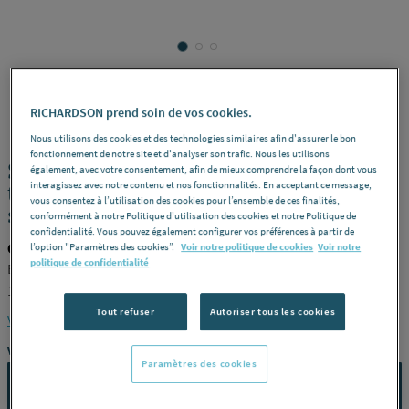
GF
REF : 2553B
RICHARDSON prend soin de vos cookies.
Nous utilisons des cookies et des technologies similaires afin d'assurer le bon
fonctionnement de notre site et d'analyser son trafic. Nous les utilisons
SOUPAPE DE RETENUE - Clapet à cône
également, avec votre consentement, afin de mieux comprendre la façon dont vous
interagissez avec notre contenu et nos fonctionnalités. En acceptant ce message,
type 561 - PP-H a/emboîtures pour
vous consentez à l’utilisation des cookies pour l’ensemble de ces finalités,
soudage, métrique
conformément à notre Politique d'utilisation des cookies et notre Politique de
confidentialité. Vous pouvez également configurer vos préférences à partir de
GF 167561005
l’option "Paramètres des cookies”.
Voir notre politique de cookies
Voir notre
politique de confidentialité
Epdm -
Dimensions
ø 40 -
Pression nominale
PN10 -
Référence
167561005
Tout refuser
Autoriser tous les cookies
Voir la description complète
Vous avez un projet ?
Paramètres des cookies
CONTACTEZ-NOUS