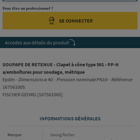
Vous êtes un professionnel ?
SE CONNECTER
Accedez aux détails du produit
SOUPAPE DE RETENUE - Clapet à cône type 561 - PP-H
a/emboîtures pour soudage, métrique
Epdm -
Dimensions
ø 40 -
Pression nominale
PN10 -
Référence
167561005
FISCHER GEORG [167561005]
INFORMATIONS GÉNÉRALES
Informations générales
Marque
Georg fischer