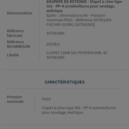
SOUPAPE DE RETENUE - Clapet à cône type
561 - PP-H a/emboîtures pour soudage,
métrique
Dénomination
Epdm -
Dimensions
ø 40 -
Pression
nominale
PN10 -
Référence
167561005
FISCHER GEORG [167561005]
Référence
167561005
fabricant
Référence
2553B.3
RICHARDSON
CLAPET CONE 561 PP/EPDM EMB. 40
Libellé
167561005
CARACTÉRISTIQUES
Caractéristiques
Pression
PN10
nominale
Clapet à cône type 561 - PP-H a/emboîtures
pour soudage, métrique