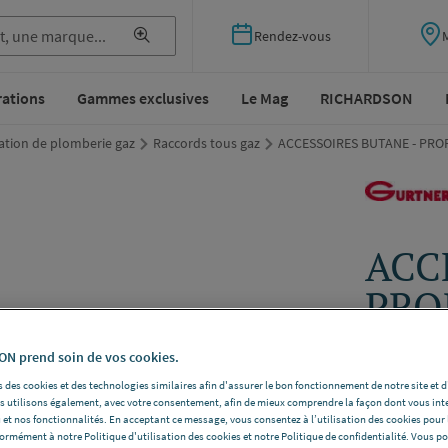
Rendez-vous
rations
Gammes exclusives
Le Mag
RICHARDSON
lation de plomberie gaz
Raccords tous gaz
ACCESSOIRES BUTANE - PROPA
ACC
PROP
pièc
N prend soin de vos cookies.
 des cookies et des technologies similaires afin d'assurer le bon fonctionnement de notre site et 
GURTNER 
les utilisons également, avec votre consentement, afin de mieux comprendre la façon dont vous int
Modèle
écro
 et nos fonctionnalités. En acceptant ce message, vous consentez à l’utilisation des cookies pour 
8769.10K
formément à notre Politique d'utilisation des cookies et notre Politique de confidentialité. Vous 