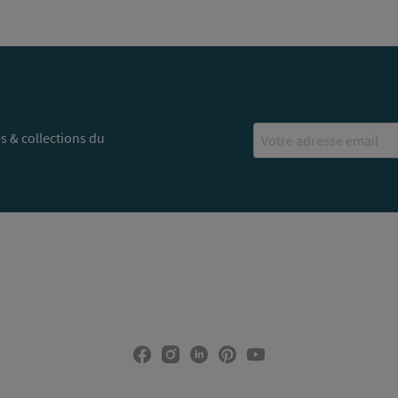
Email
s & collections du