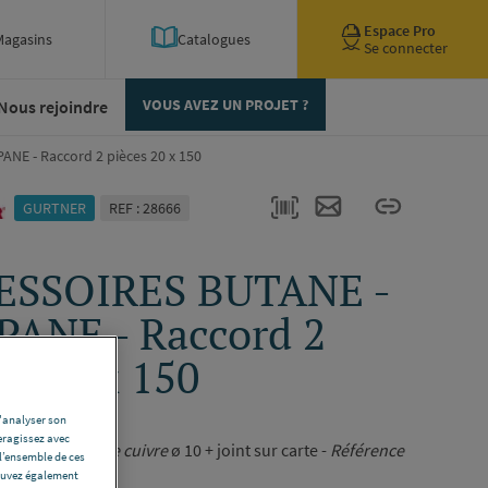
Espace Pro
Magasins
Catalogues
Se connecter
Nous rejoindre
VOUS AVEZ UN PROJET ?
NE - Raccord 2 pièces 20 x 150
GURTNER
REF : 28666
ESSOIRES BUTANE -
ANE - Raccord 2
es 20 x 150
d'analyser son
08769.10K+
eragissez avec
u 20 x 150 -
Tube cuivre
ø 10 + joint sur carte -
Référence
l’ensemble de ces
pouvez également