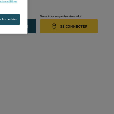
notre politique
ription complète
rojet ?
Vous êtes un professionnel ?
s les cookies
ONTACTEZ-NOUS
SE CONNECTER